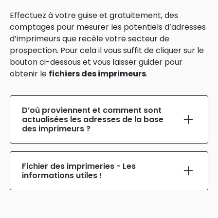
Effectuez à votre guise et gratuitement, des
comptages pour mesurer les potentiels d’adresses
d’imprimeurs que recèle votre secteur de
prospection. Pour cela il vous suffit de cliquer sur le
bouton ci-dessous et vous laisser guider pour
obtenir le
fichiers des imprimeurs
.
D’où proviennent et comment sont
actualisées les adresses de la base
des imprimeurs ?
Bâtie à partir des enregistrements au sein du
RCS (soit toutes les sociétés avec siren),
Fichier des imprimeries - Les
notre
base des imprimeries
est enrichie et
informations utiles !
rafraichie tous les 3 mois sur les données
collectées via les journaux d’annonces
• Qu’est ce qui vous est livré ?
vous retrouvez
légales qui permettent d’identifier une grosse
dans le
fichier des imprimeries
acheté, les