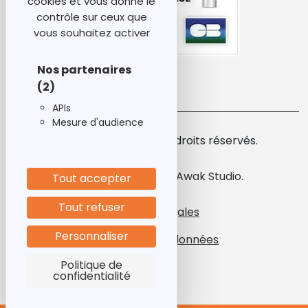
cookies et vous donne le
contrôle sur ceux que
vous souhaitez activer
Nos partenaires
(2)
APIs
Mesure d'audience
© 2026 Ideabase. Tous droits réservés.
Création de site par Awak Studio.
Tout accepter
Tout refuser
Mentions légales
CGV
Personnaliser
Protection des données
Listing
Politique de
confidentialité