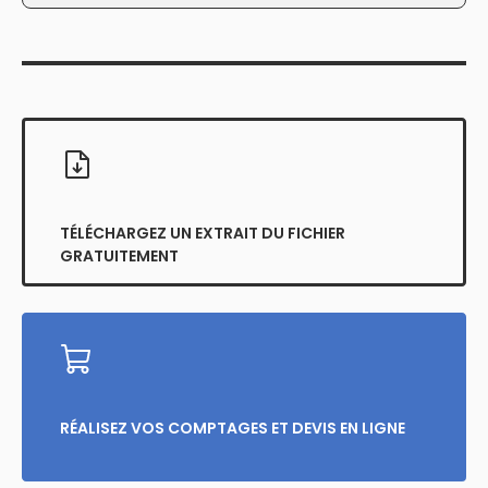
*notez que le fax et l’email n’est pas
renseigné pour tous les artisans
TÉLÉCHARGEZ UN EXTRAIT DU FICHIER
GRATUITEMENT
RÉALISEZ VOS COMPTAGES ET DEVIS EN LIGNE